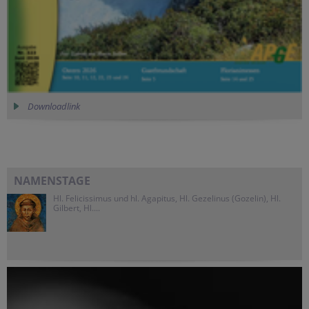
Downloadlink
NAMENSTAGE
Hl. Felicissimus und hl. Agapitus, Hl. Gezelinus (Gozelin), Hl.
Gilbert, Hl....