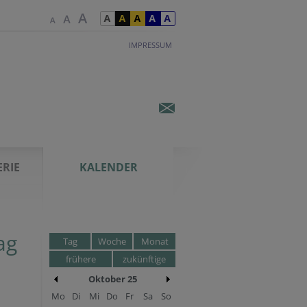
IMPRESSUM
ERIE
KALENDER
ag
Tag
Woche
Monat
frühere
zukünftige
Oktober 25
Mo
Di
Mi
Do
Fr
Sa
So