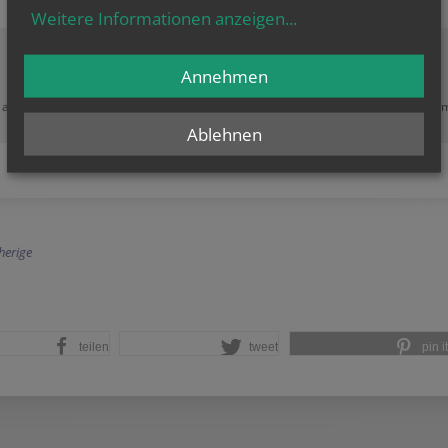
Weitere Informationen anzeigen
...
Annehmen
Zustimmung erforderlich!
e akzeptieren Sie
Cookies von Google Maps
und
laden Sie die Seite neu
, u
diesen Inhalt sehen zu können.
Ablehnen
herige
teilen
tweet
pin it