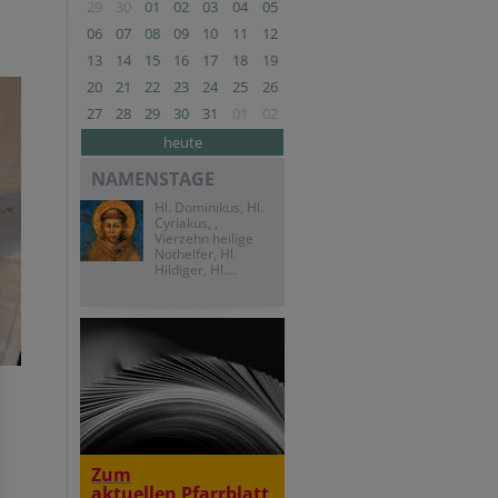
29
30
01
02
03
04
05
06
07
08
09
10
11
12
13
14
15
16
17
18
19
20
21
22
23
24
25
26
27
28
29
30
31
01
02
heute
NAMENSTAGE
Hl. Dominikus, Hl.
Cyriakus, ,
Vierzehn heilige
Nothelfer, Hl.
Hildiger, Hl....
Zum
aktuellen Pfarrblatt