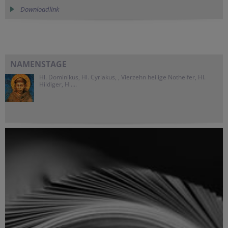
Downloadlink
NAMENSTAGE
Hl. Dominikus, Hl. Cyriakus, , Vierzehn heilige Nothelfer, Hl.
Hildiger, Hl....