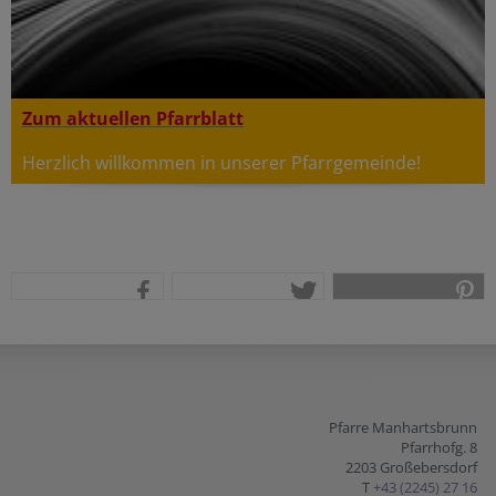
Zum aktuellen Pfarrblatt
Herzlich willkommen in unserer Pfarrgemeinde!
teilen
tweet
pin it
Pfarre Manhartsbrunn
Pfarrhofg. 8
2203 Großebersdorf
T
+43 (2245) 27 16