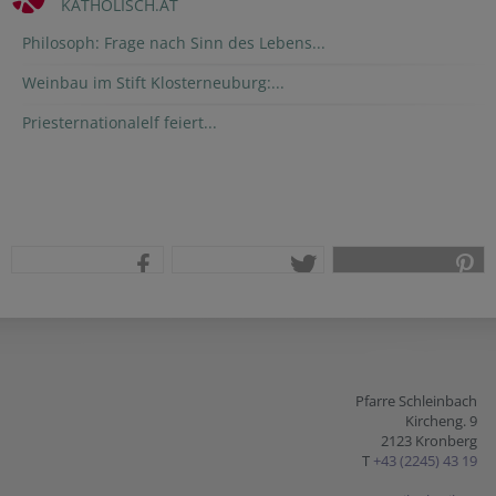
KATHOLISCH.AT
Philosoph: Frage nach Sinn des Lebens...
Weinbau im Stift Klosterneuburg:...
Priesternationalelf feiert...
teilen
tweet
pin it
Pfarre Schleinbach
Kircheng. 9
2123 Kronberg
T
+43 (2245) 43 19