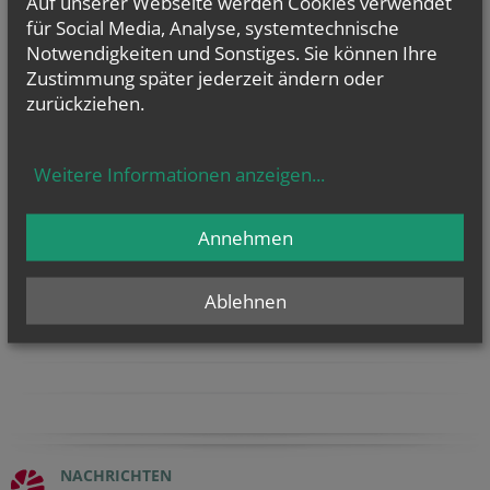
Auf unserer Webseite werden Cookies verwendet
für Social Media, Analyse, systemtechnische
Notwendigkeiten und Sonstiges. Sie können Ihre
Zustimmung später jederzeit ändern oder
zurückziehen.
Evangelium
von heute
Weitere Informationen anzeigen
...
Mt 14, 22–33
Herr, befiehl, dass ich auf dem Wasser zu dir komme
Annehmen
Ablehnen
AUS DER ERZDIÖZESE
NACHRICHTEN