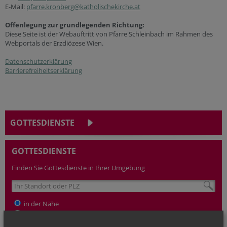
E-Mail:
pfarre.kronberg@katholischekirche.at
Offenlegung zur grundlegenden Richtung:
Diese Seite ist der Webauftritt von Pfarre Schleinbach im Rahmen des
Webportals der Erzdiözese Wien.
Datenschutzerklärung
Barrierefreiheitserklärung
GOTTESDIENSTE
GOTTESDIENSTE
Finden Sie Gottesdienste in Ihrer Umgebung
in der Nähe
nach Plz