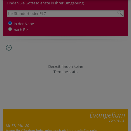
Finden Sie Gottesdienste in Ihrer Umgebung
in der Nähe
nach Plz
Derzeit finden keine
Termine statt.
Evangelium
von heute
Mt 17, 14b–20
Wenn ihr Glauben habt, wird euch nichts unmöglich sein