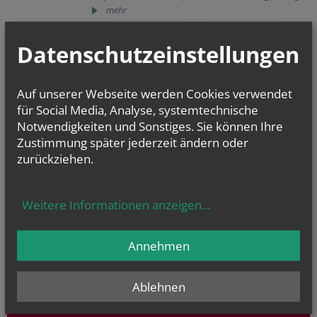
mehr
Die Sternsinger waren da ...
Datenschutzeinstellungen
05. Jänner 2018
Am 5. Jänner waren wieder viele engagierte Kinder
und Jugendliche in unserer Gemeinde unterwegs,
Auf unserer Webseite werden Cookies verwendet
um als Sternsinger für über 500 Hilfsprojekte in 20
für Social Media, Analyse, systemtechnische
Ländern zu sammeln.
Notwendigkeiten und Sonstiges. Sie können Ihre
mehr
Zustimmung später jederzeit ändern oder
zurückziehen.
vorherige
weitere
1
2
3
4
5
Weitere Informationen anzeigen
...
Annehmen
GOTTESDIENSTE
Ablehnen
GOTTESDIENSTE