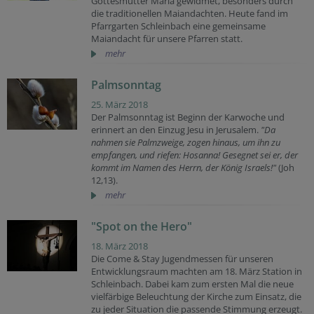
Gottesmutter Maria gewidmet, besonders durch
die traditionellen Maiandachten. Heute fand im
Pfarrgarten Schleinbach eine gemeinsame
Maiandacht für unsere Pfarren statt.
mehr
Palmsonntag
25. März 2018
Der Palmsonntag ist Beginn der Karwoche und
erinnert an den Einzug Jesu in Jerusalem.
"Da
nahmen sie Palmzweige, zogen hinaus, um ihn zu
empfangen, und riefen: Hosanna! Gesegnet sei er, der
kommt im Namen des Herrn, der König Israels!"
(Joh
12,13).
mehr
"Spot on the Hero"
18. März 2018
Die Come & Stay Jugendmessen für unseren
Entwicklungsraum machten am 18. März Station in
Schleinbach. Dabei kam zum ersten Mal die neue
vielfärbige Beleuchtung der Kirche zum Einsatz, die
zu jeder Situation die passende Stimmung erzeugt.