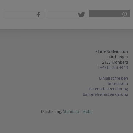
teilen
tweet
pin it
Pfarre Schleinbach
Kircheng. 9
2123 Kronberg
T
+43 (2245) 43 19
E-Mail schreiben
Impressum
Datenschutzerklärung
Barrierefreiheitserklärung
Darstellung:
Standard
-
Mobil