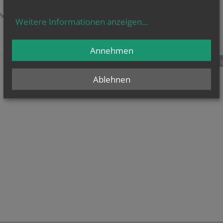
herige
Weitere Informationen anzeigen
...
Annehmen
teilen
tweet
pin it
Ablehnen