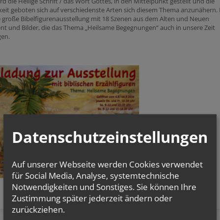
rd die Heilige Schrift / das Wort Gottes, in den Mittelpunkt gestellt und die
eit geboten sich auf verschiedenste Arten sich diesem Thema anzunähern. 
e große Bibelfigurenausstellung mit 18 Szenen aus dem Alten und Neuen
nt und Bilder, die das Thema „Heilsame Begegnungen“ auch in unsere Zeit
gen.
Datenschutzeinstellungen
Auf unserer Webseite werden Cookies verwendet
für Social Media, Analyse, systemtechnische
Notwendigkeiten und Sonstiges. Sie können Ihre
Zustimmung später jederzeit ändern oder
zurückziehen.