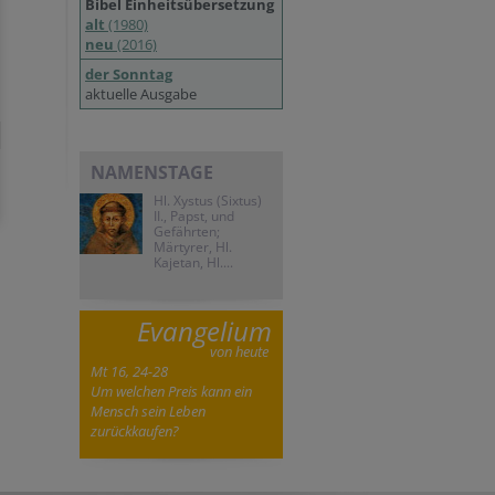
Bibel Einheitsübersetzung
alt
(1980)
neu
(2016)
der Sonntag
aktuelle Ausgabe
NAMENSTAGE
Hl. Xystus (Sixtus)
II., Papst, und
Gefährten;
Märtyrer, Hl.
Kajetan, Hl....
Evangelium
von heute
Mt 16, 24-28
Um welchen Preis kann ein
Mensch sein Leben
zurückkaufen?