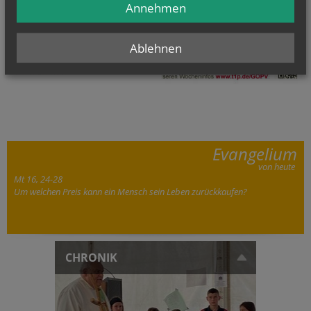
Annehmen
Ablehnen
Evangelium
von heute
Mt 16, 24-28
Um welchen Preis kann ein Mensch sein Leben zurückkaufen?
CHRONIK