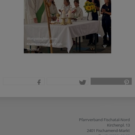
Wortgottesfeier beim
Feuerwehrheurigen Klein-
Neusiedl
teilen
tweet
pin it
Pfarrverband Fischatal-Nord
Kirchenpl. 13
2401 Fischamend-Markt