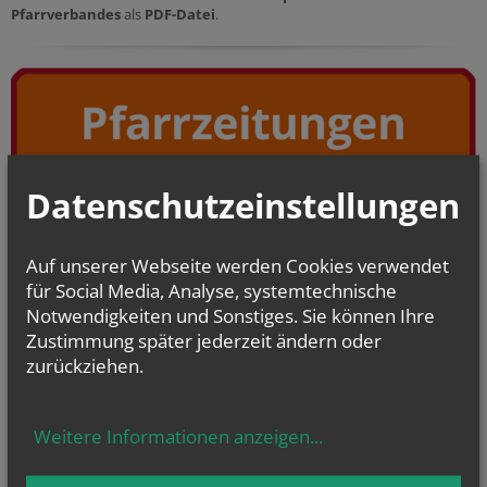
Pfarrverbandes
als
PDF-Datei
.
Datenschutzeinstellungen
Lesen Sie die aktuellen
Pfarrzeitungen
aus den Pfarren des
Pfarrverbandes
als
PDF-Datei
.
Auf unserer Webseite werden Cookies verwendet
Gottesdienste im Pfarrverband
für Social Media, Analyse, systemtechnische
Notwendigkeiten und Sonstiges. Sie können Ihre
Zustimmung später jederzeit ändern oder
zurückziehen.
Weitere Informationen anzeigen
...