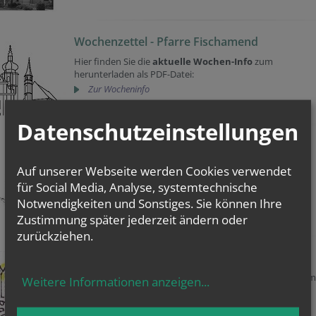
Wochenzettel - Pfarre Fischamend
Hier finden Sie die
aktuelle Wochen-Info
zum
herunterladen als PDF-Datei:
Zur Wocheninfo
Datenschutzeinstellungen
Wochenzettel - Pfarre Schwadorf
Hier finden Sie die
aktuelle Wochen-Info
zum
Auf unserer Webseite werden Cookies verwendet
herunterladen als PDF-Datei:
für Social Media, Analyse, systemtechnische
Notwendigkeiten und Sonstiges. Sie können Ihre
Zustimmung später jederzeit ändern oder
Zur Wocheninfo
zurückziehen.
Monatsplan- Pfarre Rauchenwarth
Hier finden Sie unseren
aktuellen Monatsplan
zum
Weitere Informationen anzeigen
...
Herunterladen als PDF-Datei:
Zum Monatsplan