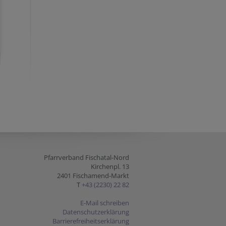
Pfarrverband Fischatal-Nord
Kirchenpl. 13
2401 Fischamend-Markt
T
+43 (2230) 22 82
E-Mail schreiben
Datenschutzerklärung
Barrierefreiheitserklärung