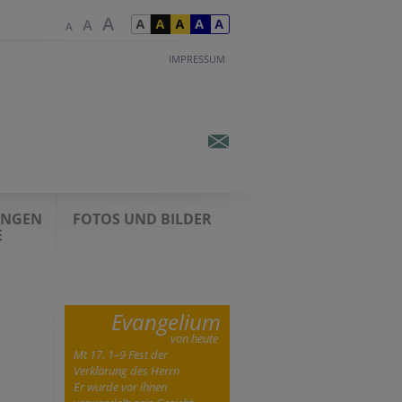
IMPRESSUM
UNGEN
FOTOS UND BILDER
E
Evangelium
von heute
Mt 17, 1–9 Fest der
Verklärung des Herrn
Er wurde vor ihnen