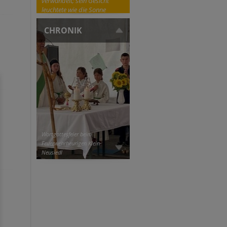
verwandelt; sein Gesicht
leuchtete wie die Sonne
CHRONIK
Wortgottesfeier beim
Feuerwehrheurigen Klein-
Neusiedl