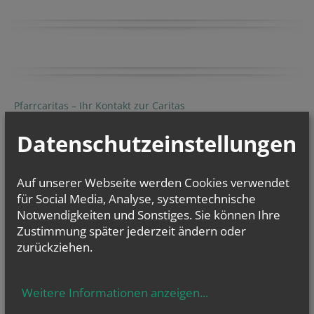
Pfarrcaritas – Ihr Kontakt zur Caritas
Die Pfarrcaritas kümmert sich um Notleidende...
Datenschutzeinstellungen
Auf unserer Webseite werden Cookies verwendet
INFOS
für Social Media, Analyse, systemtechnische
TAUFE
Notwendigkeiten und Sonstiges. Sie können Ihre
ERSTKOMMUNION
Zustimmung später jederzeit ändern oder
FIRMUNG
zurückziehen.
TRAUUNG
TOD/BEGRÄBNIS
Weitere Informationen anzeigen
...