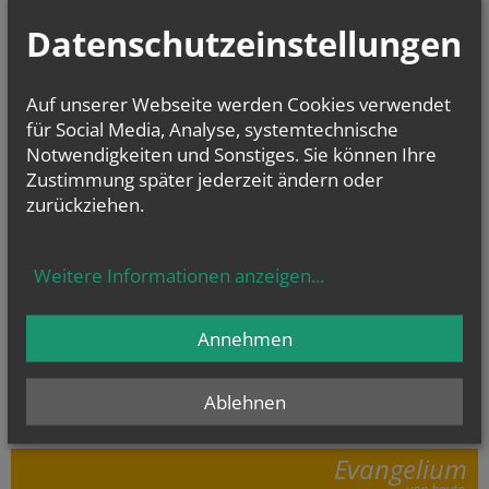
FIRMUNG
TRAUUNG
Datenschutzeinstellungen
TOD/BEGRÄBNIS
Auf unserer Webseite werden Cookies verwendet
für Social Media, Analyse, systemtechnische
Notwendigkeiten und Sonstiges. Sie können Ihre
Zustimmung später jederzeit ändern oder
zurückziehen.
Weitere Informationen anzeigen
...
TEILGEMEINDEN
MARIA GEBURT
GEMEINDE IM ARSENAL
Annehmen
MUTTERGOTTESKIRCHE
Ablehnen
Evangelium
von heute