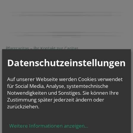
Pfarrcaritas – Ihr Kontakt zur Caritas
Die Pfarrcaritas kümmert sich um Notleidende...
Datenschutzeinstellungen
Auf unserer Webseite werden Cookies verwendet
INFOS
für Social Media, Analyse, systemtechnische
TAUFE
Notwendigkeiten und Sonstiges. Sie können Ihre
ERSTKOMMUNION
Zustimmung später jederzeit ändern oder
FIRMUNG
zurückziehen.
TRAUUNG
TOD/BEGRÄBNIS
Weitere Informationen anzeigen
...