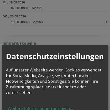
MI., 19.08.2026
07:30 Uhr
(Hl. Messe)
DO., 20.08.2026
18:00 Uhr
(Hl. Messe)
Januariuskapelle
1030 Wien, Ungarg. 69
Datenschutzeinstellungen
SO., 09.08.2026
12:00 Uhr
(Hl. Messe)
Auf unserer Webseite werden Cookies verwendet
SO., 16.08.2026
für Social Media, Analyse, systemtechnische
12:00 Uhr
(Hl. Messe)
Notwendigkeiten und Sonstiges. Sie können Ihre
Zustimmung später jederzeit ändern oder
zurückziehen.
Kirche Herz Jesu
1030 Wien, Landstraßer Hauptstr. 137A
Weitere Informationen anzeigen
...
DO., 06.08.2026