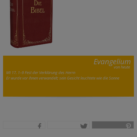
Evangelium
von heute
Mt 17, 1–9 Fest der Verklärung des Herrn
Er wurde vor ihnen verwandelt; sein Gesicht leuchtete wie die Sonne