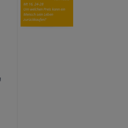
Mt 16, 24-28
Um welchen Preis kann ein
Mensch sein Leben
zurückkaufen?