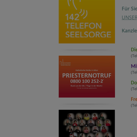
Für Si
UNSER
Kanzle
Di
(Te
Mi
(Te
Do
(Te
Fr
(Te