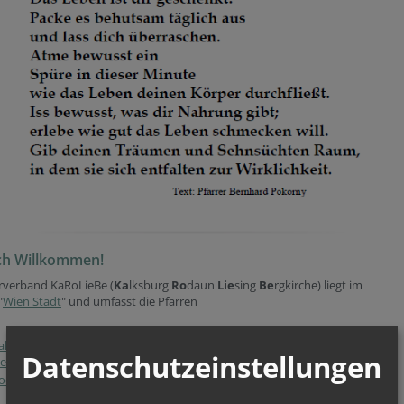
ch Willkommen!
rrverband KaRoLieBe (
Ka
lksburg
Ro
daun
Lie
sing
Be
rgkirche) liegt im
"
Wien Stadt
" und umfasst die Pfarren
alksburg
Datenschutzeinstellungen
iesing
(auch
Liesing
)
odaun
mit
Bergkirche Rodaun