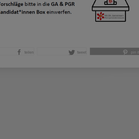
teilen
tweet
pin it