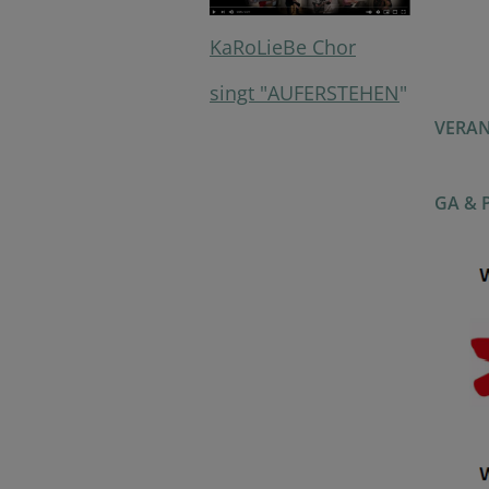
KaRoLieBe Chor
singt "AUFERSTEHEN
"
VERAN
GA & 