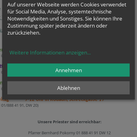
Auf unserer Webseite werden Cookies verwendet
e da im Pfarrverband KaRoLieBe
für Social Media, Analyse, systemtechnische
 TEAM
Notwendigkeiten und Sonstiges. Sie können Ihre
Zustimmung später jederzeit ändern oder
izeiten im Pfarrverband
zurückziehen.
enstag 9-12 Uhr in Liesing, Färbermühlgasse 6
Weitere Informationen anzeigen
...
l 01/888 41 91 DW10,11)
ttwoch 9-12 Uhr in Kalksburg, Breitenfurterstraße 526
Annehmen
l 01/888 41 91 DW 30)
nnerstag 17-19 Uhr in Liesing, Färbermühlgasse 6
Ablehnen
l 01/888 41 91 DW10,11)
eitag 9-12 Uhr in Rodaun, Schreckgasse 19
l 01/888 41 91, DW 20)
Unsere Priester sind erreichbar:
Pfarrer Bernhard Pokorny 01 888 41 91 DW 12