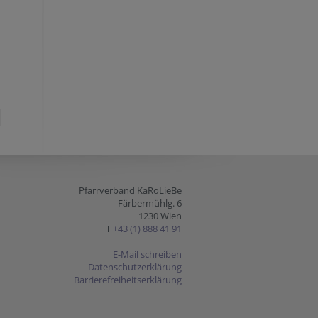
Pfarrverband KaRoLieBe
Färbermühlg. 6
1230 Wien
T
+43 (1) 888 41 91
E-Mail schreiben
Datenschutzerklärung
Barrierefreiheitserklärung