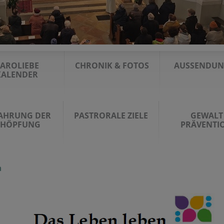
AROLIEBE
CHRONIK & FOTOS
AUSSENDU
KALENDER
AHRUNG DER
PASTRORALE ZIELE
GEWALT
CHÖPFUNG
PRÄVENTI
n