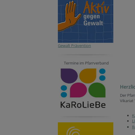
Gewalt Prävention
Termine im Pfarrverband
Herzli
Der Pfa
Vikariat 
K
L
R