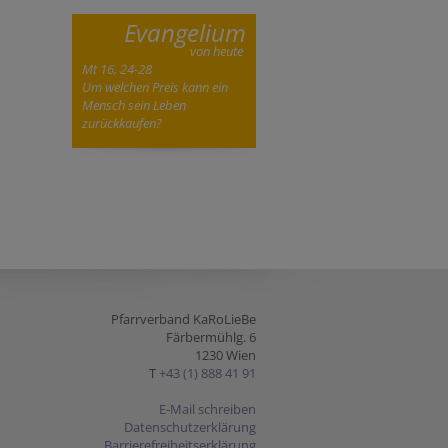
Evangelium
von heute
Mt 16, 24-28
Um welchen Preis kann ein
Mensch sein Leben
zurückkaufen?
Pfarrverband KaRoLieBe
Färbermühlg. 6
1230 Wien
T
+43 (1) 888 41 91
E-Mail schreiben
Datenschutzerklärung
Barrierefreiheitserklärung