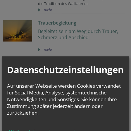
die Tradition des Wallfahrens.
mehr
Trauerbegleitung
Begleitet sein am Weg durch Trauer,
Schmerz und Abschied
mehr
Datenschutzeinstellungen
vorherige
weitere
1
2
Auf unserer Webseite werden Cookies verwendet
für Social Media, Analyse, systemtechnische
Notwendigkeiten und Sonstiges. Sie können Ihre
Zustimmung später jederzeit ändern oder
zurückziehen.