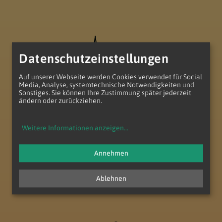
Datenschutzeinstellungen
Auf unserer Webseite werden Cookies verwendet für Social
Media, Analyse, systemtechnische Notwendigkeiten und
Sonstiges. Sie können Ihre Zustimmung später jederzeit
ändern oder zurückziehen.
Pfarre Christus am Wienerberg
Weitere Informationen anzeigen
...
Salvatorianerpl. 1
1100 Wien
Annehmen
T
+43 (1) 604 10 49
E
pfarre.wienerberg@katholischekirche.at
Ablehnen