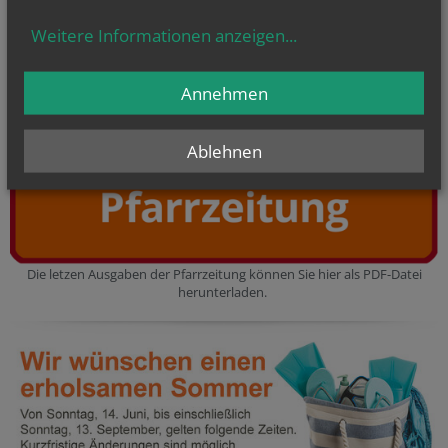
Weitere Informationen anzeigen
...
Den aktuellen Wochenplan können Sie hier als PDF-Datei
Annehmen
herunterladen.
Ablehnen
Die letzen Ausgaben der Pfarrzeitung können Sie hier als PDF-Datei
herunterladen.