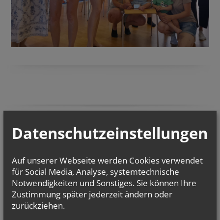
Datenschutzeinstellungen
Auf unserer Webseite werden Cookies verwendet
für Social Media, Analyse, systemtechnische
Neu!
Informieren Sie sich über alle Gottesdienste und Angebote im
laufenden Monat.
Notwendigkeiten und Sonstiges. Sie können Ihre
Zustimmung später jederzeit ändern oder
zurückziehen.