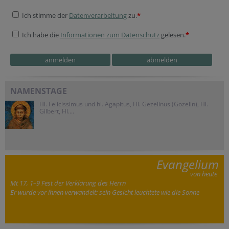
Ich stimme der
Datenverarbeitung
zu.
*
Ich habe die
Informationen zum Datenschutz
gelesen.
*
NAMENSTAGE
Hl. Felicissimus und hl. Agapitus, Hl. Gezelinus (Gozelin), Hl.
Gilbert, Hl....
Evangelium
von heute
Mt 17, 1–9 Fest der Verklärung des Herrn
Er wurde vor ihnen verwandelt; sein Gesicht leuchtete wie die Sonne