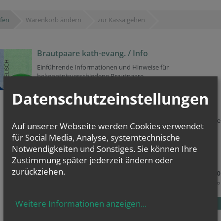
fen
Warenkorb ändern
zur Kassa gehen
Brautpaare kath-evang. / Info
Einführende Informationen und Hinweise für
bekenntnisverschiedene Brautpaare
8 Seiten, Faltblatt
Datenschutzeinstellungen
Pastoralamt der Erzdiözese Wien (Hrsg.)
Faltblatt mit Informationen und Hinweisen für
konfessionsverschiedene Brautpaare aus der röm.-kath. Kirch
Auf unserer Webseite werden Cookies verwendet
den evangelischen Kirchen A.B. und H.B. in Österreich.
für Social Media, Analyse, systemtechnische
Art.-Nr. 12348
Notwendigkeiten und Sonstiges. Sie können Ihre
mehr
Zustimmung später jederzeit ändern oder
zurückziehen.
0,30
pro
Weitere Informationen anzeigen
...
Stück