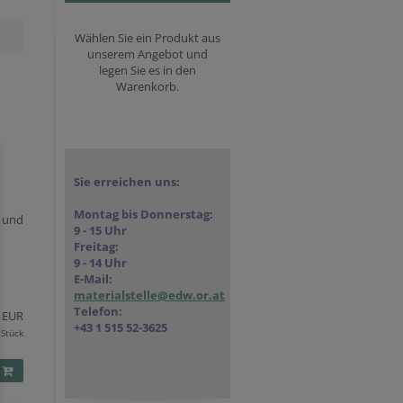
Wählen Sie ein Produkt aus
unserem Angebot und
legen Sie es in den
Warenkorb.
Sie erreichen uns:
Montag bis Donnerstag:
e und
9 - 15 Uhr
Freitag:
9 - 14 Uhr
E-Mail:
materialstelle@edw.or.at
Telefon:
EUR
+43 1 515 52-3625
 Stück