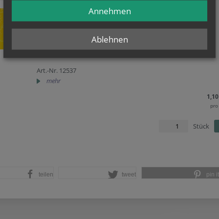
Annehmen
Gesprächsleitfaden zum Trauungsgespräch
Trauungsprotokoll
Gesprächsleitfaden für Seelsorger zum Trauungsgespräch
Ablehnen
28 Seiten
A4, Österreichische Bischofskonferenz, Wien 2010
Art.-Nr. 12537
mehr
1,10
pro
Stück
teilen
tweet
pin it