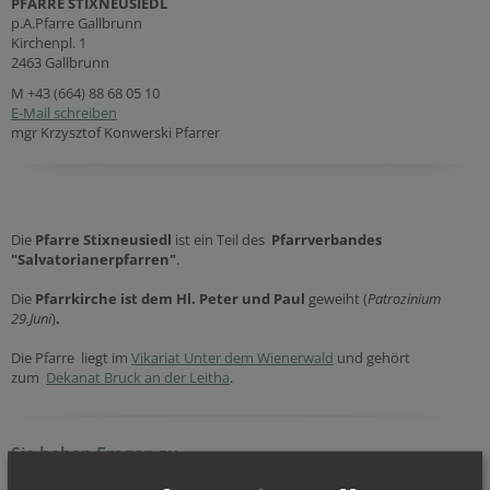
PFARRE STIXNEUSIEDL
p.A.Pfarre Gallbrunn
Kirchenpl. 1
2463 Gallbrunn
M
+43 (664) 88 68 05 10
E-Mail schreiben
mgr Krzysztof Konwerski Pfarrer
Die
Pfarre Stixneusiedl
ist ein Teil des
Pfarrverbandes
"Salvatorianerpfarren"
.
Die
Pfarrkirche ist dem
Hl. Peter und Paul
geweiht (
Patrozinium
29.Juni
)
.
Die Pfarre liegt im
Vikariat Unter dem Wienerwald
und gehört
zum
Dekanat Bruck an der Leitha
.
Sie haben Fragen zu
… Taufe
(weitere
Infos
...)