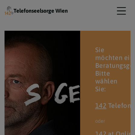
Telefonseelsorge Wien
Sie
möchten ein
Beratungsge
Bitte
wählen
Sie:
142
Telefonb
oder
142.at
Onlin