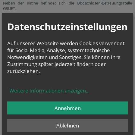
Neben der Kirche befindet sich die Obdachlosen-Betreuungsstelle
GRUFT.
Datenschutzeinstellungen
Sie haben Fragen zu
… Taufe
(weitere
Infos
...)
Auf unserer Webseite werden Cookies verwendet
… Erstkommunion
(weitere
Infos
...)
für Social Media, Analyse, systemtechnische
… Firmung
(weitere
Infos
...)
Notwendigkeiten und Sonstiges. Sie können Ihre
… Hochzeit
(weitere
Infos
...)
und
… Beerdigung
(weitere
Infos
...)
Zustimmung später jederzeit ändern oder
zurückziehen.
oder allgemeine Fragen? Dann kontaktieren Sie als erste Anlaufstelle
unser Pfarrbüro unter
+43 677 6433 4212
Weitere Informationen anzeigen
...
Alle weiteren Informationen finden Sie auf unserer
Webseite
Annehmen
Öffnungszeiten
Ablehnen
Öffnungszeiten des Pfarrbüros:
Pfarrsekretärin Maria Nowicka-Fraczek