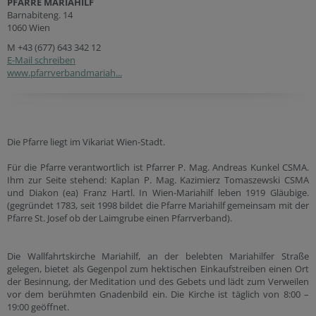
PFARRE MARIAHILF
Barnabiteng. 14
1060 Wien
M
+43 (677) 643 342 12
E-Mail schreiben
www.pfarrverbandmariah...
Die Pfarre liegt im Vikariat Wien-Stadt.
Für die Pfarre verantwortlich ist Pfarrer P. Mag. Andreas Kunkel CSMA.
Ihm zur Seite stehend: Kaplan P. Mag. Kazimierz Tomaszewski CSMA
und Diakon (ea) Franz Hartl. In Wien-Mariahilf leben 1919 Gläubige.
(gegründet 1783, seit 1998 bildet die Pfarre Mariahilf gemeinsam mit der
Pfarre St. Josef ob der Laimgrube einen Pfarrverband).
Die Wallfahrtskirche Mariahilf, an der belebten Mariahilfer Straße
gelegen, bietet als Gegenpol zum hektischen Einkaufstreiben einen Ort
der Besinnung, der Meditation und des Gebets und lädt zum Verweilen
vor dem berühmten Gnadenbild ein. Die Kirche ist täglich von 8:00 –
19:00 geöffnet.