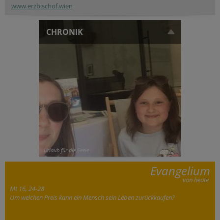
www.erzbischof.wien
CHRONIK
Urlaub für die Seele
Evangelium
von heute
Mt 16, 24-28
Um welchen Preis kann ein Mensch sein Leben zurückkaufen?