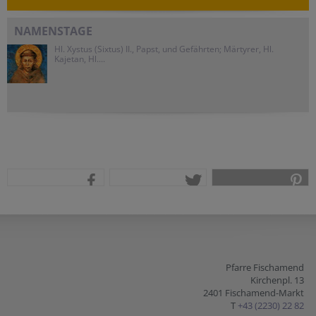
NAMENSTAGE
Hl. Xystus (Sixtus) II., Papst, und Gefährten; Märtyrer, Hl.
Kajetan, Hl....
teilen
tweet
pin it
Pfarre Fischamend
Kirchenpl. 13
2401 Fischamend-Markt
T
+43 (2230) 22 82