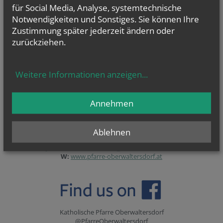
für Social Media, Analyse, systemtechnische
Katholische Männerbewegung
Notwendigkeiten und Sonstiges. Sie können Ihre
Zustimmung später jederzeit ändern oder
(im Pfarrheim 1. Stock, jeweils 18 - 20 Uhr)
zurückziehen.
neue Termine werden regelmäßig bekanntgegeben (auch im
Facebook)
Weitere Informationen anzeigen
...
--------------------------------------------------------------------------------------------------------
---------------------
Annehmen
Sekretariatszeiten: Donnerstag 10 - 13 Uhr
Pfarrgasse 22 2522 Oberwaltersdorf
T:
+43 (0) 2253 6506
Ablehnen
F:
+43 (0) 2253 20013
E:
pfarre.oberwaltersdorf@katholischekirche.at
W:
www.pfarre-oberwaltersdorf.at
Katholische Pfarre Oberwaltersdorf
@PfarreOberwaltersdorf