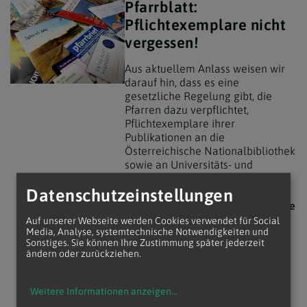
Pfarrblatt:
Pflichtexemplare nicht
vergessen!
Aus aktuellem Anlass weisen wir
darauf hin, dass es eine
gesetzliche Regelung gibt, die
Pfarren dazu verpflichtet,
Pflichtexemplare ihrer
Publikationen an die
Österreichische Nationalbibliothek
sowie an Universitäts- und
Landesbibliotheken abzuliefern.
Datenschutzeinstellungen
Hier finden Sie die
Adresse für die
Übermittlung der
Auf unserer Webseite werden Cookies verwendet für Social
Media, Analyse, systemtechnische Notwendigkeiten und
Pflichtexemplare an die
Sonstiges. Sie können Ihre Zustimmung später jederzeit
Nationalbibliothek:
ändern oder zurückziehen.
Pflichtablieferung Legal Deposit
Dépôt Lègal Austria
Weitere Informationen anzeigen
...