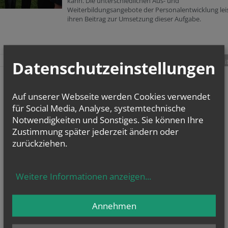
kann. Die unterschiedlichen Aus- und
Weiterbildungsangebote der Personalentwicklung lei
ihren Beitrag zur Umsetzung dieser Aufgabe.
Datenschutzeinstellungen
teilen
tweet
pin it
Auf unserer Webseite werden Cookies verwendet
für Social Media, Analyse, systemtechnische
Notwendigkeiten und Sonstiges. Sie können Ihre
Zustimmung später jederzeit ändern oder
zurückziehen.
Weitere Informationen anzeigen
...
Annehmen