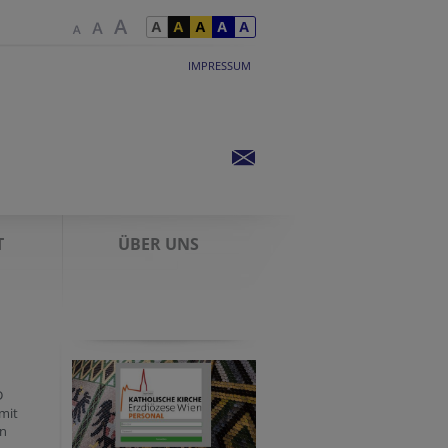
IMPRESSUM
T
ÜBER UNS
D
mit
en