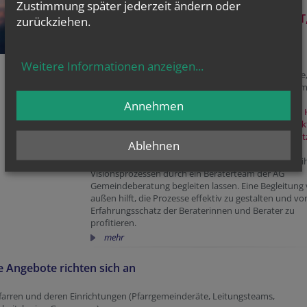
Zustimmung später jederzeit ändern oder
„EINE VISION IST EIN BILD DER ZUKUNFT
zurückziehen.
DAS LEIDENSCHAFT WECKT“
Oft ist das kirchliche Leben in den Pfarren von vielen
Weitere Informationen anzeigen
...
Aktivitäten geprägt. An vielen Orten wächst die Frage
die vielen einzelnen Projekte sich zu einer gemeinsa
Strategie zusammenfügen können.
Annehmen
Die Entwicklung und Umsetzung einer Vision ist eine H
Menschen an der Entwicklung einer Zukunftsperspek
zu beteiligen, Kräfte zu fokussieren, Prioritäten zu se
Ablehnen
und das kirchliche Handeln wirksamer zu gestalten.
Gemeinden und Entwicklungsräume können sich in i
Visionsprozessen durch ein Beraterteam der AG
Gemeindeberatung begleiten lassen. Eine Begleitung
außen hilft, die Prozesse effektiv zu gestalten und v
Erfahrungsschatz der Beraterinnen und Berater zu
profitieren.
mehr
 Angebote richten sich an
farren und deren Einrichtungen (Pfarrgemeinderäte, Leitungsteams,