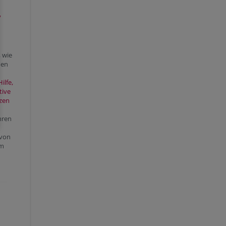
,
, wie
men
ilfe,
tive
tzen
hren
 von
om