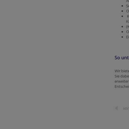
A
S
O
K
K
(
O
E
So unt
Wir biet
Sie dabe
erweiter
Entsche
vor