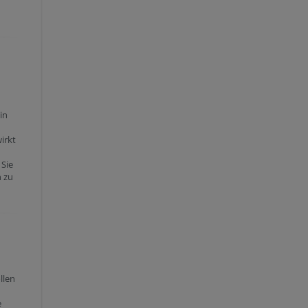
in
irkt
 Sie
n zu
llen
e