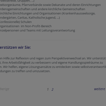
rbeitskreise, Gruppen, ...)
eelsorgeräume, Pfarrverbände sowie Dekanate und deren Einrichtungen
rdensgemeinschaften und andere kirchliche Gemeinschaften
irchliche Einrichtungen und Organisationen (Krankenhausseelsorge,
indergärten, Caritas, Katholische Jugend, ...)
Konfessionelle) Schulen
rganisationen im Non-Profit-Bereich
inzelpersonen und Teams mit Leitungsverantwortung
erstützen wir Sie:
en Hilfe zur Reflexion und regen zum Perspektivenwechsel an. Wir unterstü
i, Ihre Arbeitsfähigkeit zu verbessern und eigene Handlungsspielräume zu
n. Wir helfen, eigene Lösungsansätze zu entdecken sowie selbstverantwortl
idungen zu treffen und umzusetzen.
herige
weitere
1
2