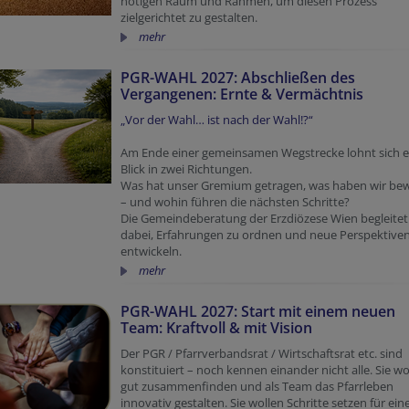
nötigen Raum und Rahmen, um diesen Prozess
zielgerichtet zu gestalten.
mehr
PGR-WAHL 2027: Abschließen des
Vergangenen: Ernte & Vermächtnis
„Vor der Wahl… ist nach der Wahl!?“
Am Ende einer gemeinsamen Wegstrecke lohnt sich e
Blick in zwei Richtungen.
Was hat unser Gremium getragen, was haben wir bew
– und wohin führen die nächsten Schritte?
Die Gemeindeberatung der Erzdiözese Wien begleitet
dabei, Erfahrungen zu ordnen und neue Perspektive
entwickeln.
mehr
PGR-WAHL 2027: Start mit einem neuen
Team: Kraftvoll & mit Vision
Der PGR / Pfarrverbandsrat / Wirtschaftsrat etc. sind
konstituiert – noch kennen einander nicht alle. Sie wo
gut zusammenfinden und als Team das Pfarrleben
innovativ gestalten. Sie wollen Schritte setzen für ein