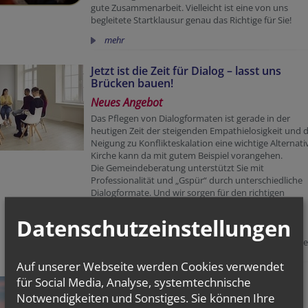
gute Zusammenarbeit. Vielleicht ist eine von uns
begleitete Startklausur genau das Richtige für Sie!
mehr
Jetzt ist die Zeit für Dialog – lasst uns
Brücken bauen!
Neues Angebot
Das Pflegen von Dialogformaten ist gerade in der
heutigen Zeit der steigenden Empathielosigkeit und 
Neigung zu Konflikteskalation eine wichtige Alternati
Kirche kann da mit gutem Beispiel vorangehen.
Die Gemeindeberatung unterstützt Sie mit
Professionalität und „Gspür“ durch unterschiedliche
Dialogformate. Und wir sorgen für den richtigen
Rahmen vor, im und nach dem Dialog.
Datenschutzeinstellungen
Mehr siehe
Flyer
!
Nehmen Sie mit uns Kontakt auf
, wir freuen uns auf e
Gespräch mit Ihnen!
Auf unserer Webseite werden Cookies verwendet
für Social Media, Analyse, systemtechnische
Wirksam durch Vision
Notwendigkeiten und Sonstiges. Sie können Ihre
Begleitung von Visionsprozessen