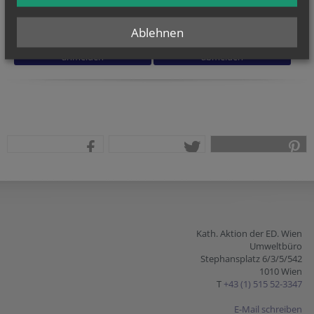
Ich habe die
Informationen zum Datenschutz
gelesen.
*
Ablehnen
teilen
tweet
pin it
Kath. Aktion der ED. Wien
Umweltbüro
Stephansplatz 6/3/5/542
1010 Wien
T
+43 (1) 515 52-3347
E-Mail schreiben