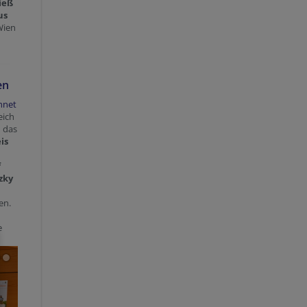
ieß
us
Wien
en
hnet
eich
d das
is
f
zky
hen.
e