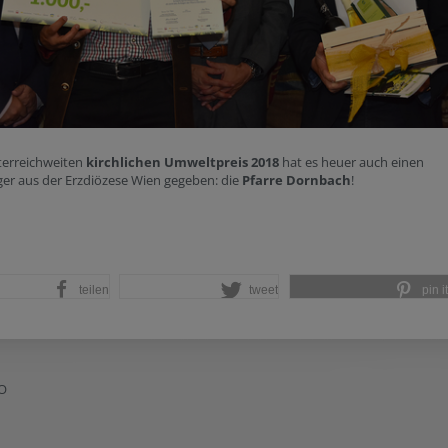
terreichweiten
kirchlichen Umweltpreis 2018
hat es heuer auch einen
ger aus der Erzdiözese Wien gegeben: die
Pfarre Dornbach
!
teilen
tweet
pin it
O