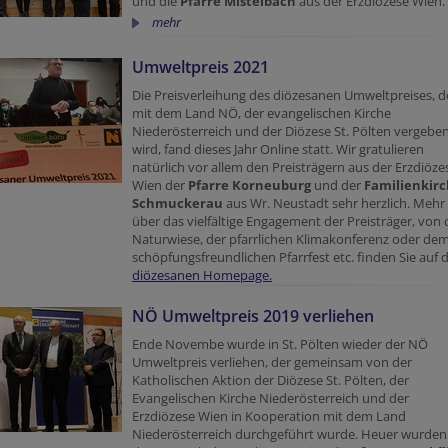
und die
Pfarre Mistelbach
aus der Erzdiözese Wien.
mehr
Umweltpreis 2021
Die Preisverleihung des diözesanen Umweltpreises, d
mit dem Land NÖ, der evangelischen Kirche
Niederösterreich und der Diözese St. Pölten vergebe
wird, fand dieses Jahr Online statt. Wir gratulieren
natürlich vor allem den Preisträgern aus der Erzdiöze
Wien der
Pfarre Korneuburg
und der
Familienkir
Schmuckerau
aus Wr. Neustadt sehr herzlich. Mehr
über das vielfältige Engagement der Preisträger, von 
Naturwiese, der pfarrlichen Klimakonferenz oder de
schöpfungsfreundlichen Pfarrfest etc. finden Sie auf 
diözesanen Homepage.
NÖ Umweltpreis 2019 verliehen
Ende Novembe wurde in St. Pölten wieder der NÖ
Umweltpreis verliehen, der gemeinsam von der
Katholischen Aktion der Diözese St. Pölten, der
Evangelischen Kirche Niederösterreich und der
Erzdiözese Wien in Kooperation mit dem Land
Niederösterreich durchgeführt wurde. Heuer wurden