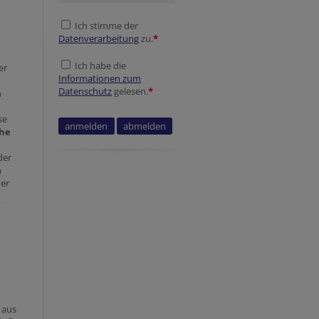
Ich stimme der
Datenverarbeitung
zu.
*
Ich habe die
er
Informationen zum
Datenschutz
gelesen.
*
n
se
che
der
m
der
 aus