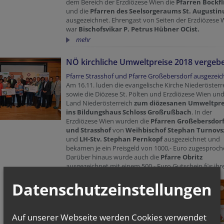
dem Bereich der Erzdiözese Wien die
Pfarren Bockfl
und die
Pfarren des Seelsorgeraums St. Augustin
ausgezeichnet. Ehrengast von Seiten der Erzdiözese 
war
Bischofsvikar P. Petrus Hübner OCist.
mehr
NÖ kirchliche Umweltpreise 2018 vergeb
Pfarre Strasshof und Pfarre Großebersdorf ausgezeic
Am 16.11. luden die evangelische Kirche Niederösterr
sowie die Diözese St. Pölten und Erzdiözese Wien un
Land Niederösterreich
zum diözesanen Umweltpre
ins Bildungshaus Schloss Großrußbach
. In der
Erzdiözese Wien wurden die
Pfarren Großebersdor
und Strasshof
von
Weihbischof Stephan Turnovs
und
LH-Stv. Stephan Pernkopf
ausgezeichnet und
bekamen je ein Preisgeld von 1000,- Euro zugesproc
Darüber hinaus wurde auch die
Pfarre Obritz
ausgezeichnet mit einem 500,- Euro Gutschein für ihr
Teilnahme
am Radl in die Kirche
!
Datenschutzeinstellungen
Auf unserer Webseite werden Cookies verwendet