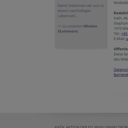
Wollzeil
Damit bekennen wir uns zu
einem nachhaltigen
Redakt
Lebensstil ...
Kath. A
Stephan
>> zu unserem
Mission
1010 Wi
Statement
Tel.:
+43 
E-Mail:
u
Offenle
Diese Se
des Webp
Datensc
Barriere
KATH. AKTION DER ED. WIEN UMWELTBÜR