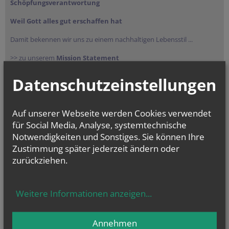
Schöpfungsverantwortung
Weil Gott alles gut erschaffen hat
Damit bekennen wir uns zu einem nachhaltigen Lebensstil ...
>> zu unserem
Mission Statement
Datenschutzeinstellungen
Auf unserer Webseite werden Cookies verwendet
für Social Media, Analyse, systemtechnische
Notwendigkeiten und Sonstiges. Sie können Ihre
Zustimmung später jederzeit ändern oder
zurückziehen.
NEWSLETTER
Geben Sie bitte Ihre E-Mail Adresse ein
Weitere Informationen anzeigen
...
Annehmen
Ich stimme der
Datenverarbeitung
zu.
*