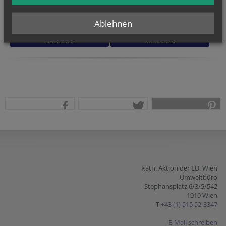
Ich habe die
Informationen zum Datenschutz
gelesen.
*
Ablehnen
teilen
tweet
pin it
Kath. Aktion der ED. Wien
Umweltbüro
Stephansplatz 6/3/5/542
1010 Wien
T
+43 (1) 515 52-3347
E-Mail schreiben