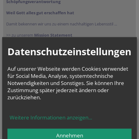
Schöpfungsverantwortung
Weil Gott alles gut erschaffen hat
Damit bekennen wir uns zu einem nachhaltigen Lebensstil ...
>> zu unserem
Mission Statement
Datenschutzeinstellungen
Auf unserer Webseite werden Cookies verwendet
für Social Media, Analyse, systemtechnische
Notwendigkeiten und Sonstiges. Sie können Ihre
Zustimmung später jederzeit ändern oder
zurückziehen.
NEWSLETTER
Tracking ID
Company website
Reference
Security token
Tracking ID
Homepage
Homepage
Geben Sie bitte Ihre E-Mail Adresse ein
Weitere Informationen anzeigen
...
Annehmen
Ich stimme der
Datenverarbeitung
zu.
*