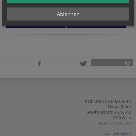
Ich habe die
Informationen zum Datenschutz
gelesen.
*
Ablehnen
Homepage
Homepage
Session ID
Reference
teilen
tweet
pin it
Kath. Aktion der ED. Wien
Umweltbüro
Stephansplatz 6/3/5/542
1010 Wien
T
+43 (1) 515 52-3347
E-Mail schreiben