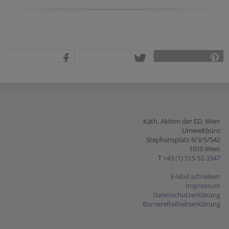
Website
Security token
Homepage
Tracking ID
Secondary phone
Fax
Company website
teilen
tweet
pin it
Kath. Aktion der ED. Wien
Umweltbüro
Stephansplatz 6/3/5/542
1010 Wien
T
+43 (1) 515 52-3347
E-Mail schreiben
Impressum
Datenschutzerklärung
Barrierefreiheitserklärung