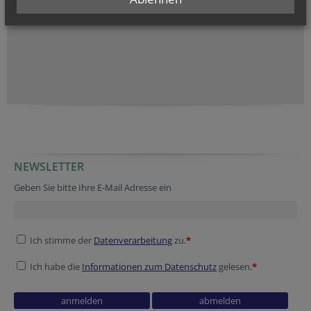
>> zu unserem
Mission Statement
NEWSLETTER
Verification code
Tracking ID
Geben Sie bitte Ihre E-Mail Adresse ein
Ich stimme der
Datenverarbeitung
zu.
*
Ich habe die
Informationen zum Datenschutz
gelesen.
*