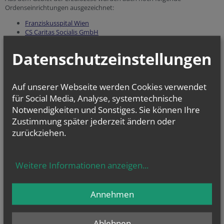
Ordenseinrichtungen ausgezeichnet:
Franziskusspital Wien
CS Caritas Socialis GmbH
Sozialwerke Clara Fey
Datenschutzeinstellungen
Allen Preisträgern herzliche Gratulation zum Engagement!
Auf unserer Webseite werden Cookies verwendet
für Social Media, Analyse, systemtechnische
Notwendigkeiten und Sonstiges. Sie können Ihre
vorherige
Zustimmung später jederzeit ändern oder
zurückziehen.
Weitere Informationen anzeigen
...
Schöpfungsverantwortung
Annehmen
Weil Gott alles gut erschaffen hat
Damit bekennen wir uns zu einem nachhaltigen Lebensstil ...
Ablehnen