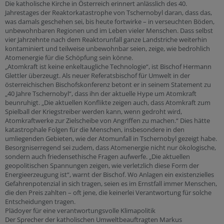
Die katholische Kirche in Österreich erinnert anlässlich des 40.
Jahrestages der Reaktorkatastrophe von Tschernobyl daran, dass das,
was damals geschehen sei, bis heute fortwirke – in verseuchten Böden,
unbewohnbaren Regionen und im Leben vieler Menschen. Dass selbst
vier Jahrzehnte nach dem Reaktorunfall ganze Landstriche weiterhin
kontaminiert und teilweise unbewohnbar seien, zeige, wie bedrohlich
Atomenergie für die Schöpfung sein könne.
„Atomkraft ist keine enkeltaugliche Technologie“, ist Bischof Hermann
Glettler überzeugt. Als neuer Referatsbischof für Umwelt in der
österreichischen Bischofskonferenz betont er in seinem Statement zu
„40 Jahre Tschernobyl“, dass ihn der aktuelle Hype um Atomkraft
beunruhigt. „Die aktuellen Konflikte zeigen auch, dass Atomkraft zum
Spielball der Kriegstreiber werden kann, wenn gedroht wird,
Atomkraftwerke zur Zielscheibe von Angriffen zu machen.“ Dies hätte
katastrophale Folgen für die Menschen, insbesondere in den
umliegenden Gebieten, wie der Atomunfall in Tschernobyl gezeigt habe.
Besorgniserregend sei zudem, dass Atomenergie nicht nur ökologische,
sondern auch friedensethische Fragen aufwerfe. „Die aktuellen
geopolitischen Spannungen zeigen, wie verletzlich diese Form der
Energieerzeugung ist“, warnt der Bischof. Wo Anlagen ein existenzielles
Gefahrenpotenzial in sich tragen, seien es im Ernstfall immer Menschen,
die den Preis zahlten – oft jene, die keinerlei Verantwortung für solche
Entscheidungen tragen.
Plädoyer für eine verantwortungsvolle Klimapolitik
Der Sprecher der katholischen Umweltbeauftragten Markus