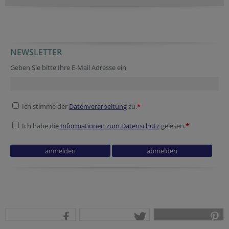
NEWSLETTER
Secondary phone
URL
Tracking ID
Session ID
Tracking ID
Geben Sie bitte Ihre E-Mail Adresse ein
Ich stimme der
Datenverarbeitung
zu.
*
Ich habe die
Informationen zum Datenschutz
gelesen.
*
Tracking ID
Tracking ID
Reference
Security token
Homepage
Tracking ID