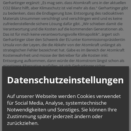
Gerhartinger ergänzt: „Es mag sein, dass Atomkraft uns in der aktuellen
CO2 Bilanz hilft, aber Klimaschutz ist viel mehr als das.“ Gerhartinger gibt
zu bedenken, dass die Endlagerung bzw. Entsorgung des radioaktiven
Materials Unsummen verschlingt und verschlingen wird und es keine
zufriedenstellende sichere Lösung dafür gibt. „Wir schieben damit die
Verantwortung und die Kosten auf die kommenden Generationen ab.
Das ist für mich keine verantwortungsvolle Klimapolitik“, ärgert sich
Gerhartinger über den Schwenk der EU unter Kommissionspräsidentin
Ursula von der Leyen, die die Abkehr von der Atomkraft unlängst als
strategischen Fehler bezeichnet hat. Gäbe es im Bereich der Atomkraft
Kostenwahrheit und müsse der Betreiber für alle Kosten inkl.
Entsorgung aufkommen, dann würde der Atomstrom längst schon als
günstigere Alternative ausfallen, ist sich Gerhartinger sicher.
„Eine Technologie, deren Risiken und Abfälle über Generationen hinweg
Datenschutzeinstellungen
wirken, widerspricht dem Auftrag, das Leben zu schützen und das
Gemeinwohl zu fördern. Tschernobyl bleibt ein Mahnmal dafür, dass
Fortschritt nur mit Verantwortung möglich ist“, hält Bischof Glettler
abschließend fest. Und der kirchliche Umweltbeauftragte, Markus
Auf unserer Webseite werden Cookies verwendet
Gerhartinger, ergänzt: Es gehe darum, Energie sinnvoll und klug zu
für Social Media, Analyse, systemtechnische
nutzen, denn „die Energie, die wir nicht brauchen, ist die beste Energie“.
Hier gibt es noch viel Einsparungspotential, bei jeder und jedem von
Notwendigkeiten und Sonstiges. Sie können Ihre
uns, ist Gerhartinger überzeugt.
Zustimmung später jederzeit ändern oder
zurückziehen.
Pressemeldung zum Herunterladen