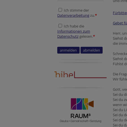
und Ihr
Ich stimme der
Fürbitte
Datenverarbeitung
zu.
*
Gebet fü
Ich habe die
Informationen zum
Herr, un
Datenschutz
gelesen.
*
Siehst d
die imme
Schreck
Siehst d
Fühlst 
Die Fra
Wir fühl
Gott, ve
Sei du d
Sei du z
wenn wi
Sei du L
Sei du d
Sei du 
Sei du 