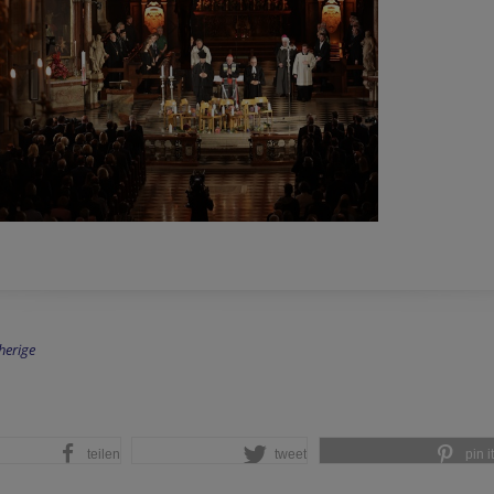
herige
teilen
tweet
pin it