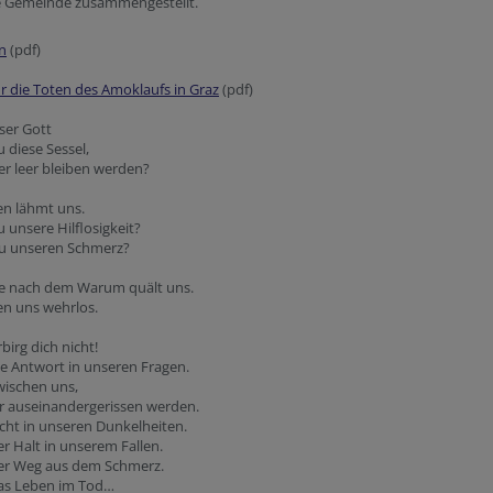
e Gemeinde zusammengestellt.
n
(pdf)
r die Toten des Amoklaufs in Graz
(pdf)
ser Gott
u diese Sessel,
r leer bleiben werden?
en lähmt uns.
u unsere Hilflosigkeit?
du unseren Schmerz?
ge nach dem Warum quält uns.
en uns wehrlos.
rbirg dich nicht!
ie Antwort in unseren Fragen.
wischen uns,
r auseinandergerissen werden.
icht in unseren Dunkelheiten.
er Halt in unserem Fallen.
der Weg aus dem Schmerz.
das Leben im Tod…