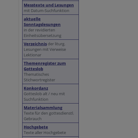
Messtexte und Lesungen
mit Datum-Suchfunktion
aktuelle
Sonntagslesungen
in der revidierten
Einheitsübersetzung
Verzeichnis
der liturg.
Lesungen mit Verweise
Lektionar
Themenregister zum
Gotteslob
Thematisches
Stichwortregister
Konkordanz
Gotteslob alt / neu mit
Suchfunktion
Materialsammlung
Texte für den gottesdienstl.
Gebrauch
Hochgebete
Texte aller Hochgebete