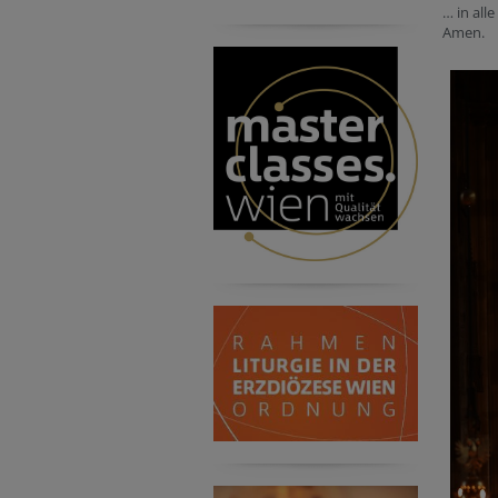
… in alle
Amen.