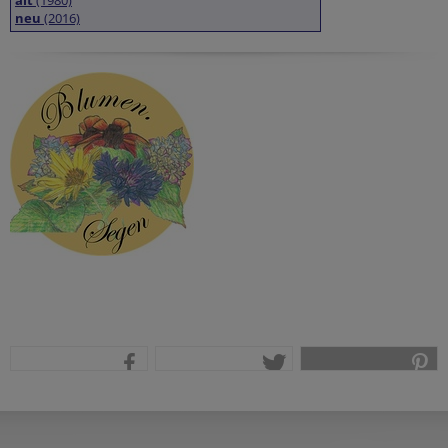
alt
(1980)
neu
(2016)
teilen
tweet
pin it