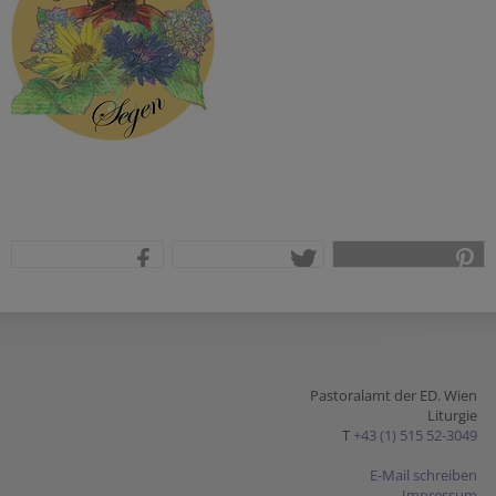
teilen
tweet
pin it
Pastoralamt der ED. Wien
Liturgie
T
+43 (1) 515 52-3049
E-Mail schreiben
Impressum