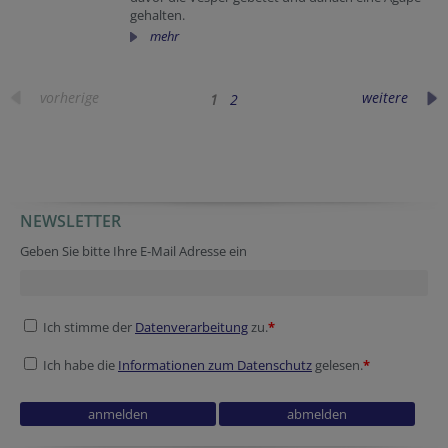
gehalten.
mehr
vorherige
weitere
1
2
NEWSLETTER
Security token
Website
Website
Verification code
Geben Sie bitte Ihre E-Mail Adresse ein
Ich stimme der
Datenverarbeitung
zu.
*
Ich habe die
Informationen zum Datenschutz
gelesen.
*
URL
Fax
Verification code