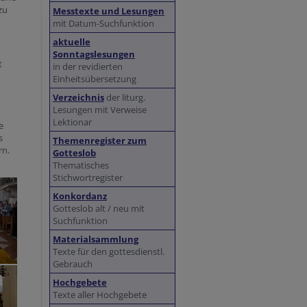
zu
Messtexte und Lesungen
mit Datum-Suchfunktion
aktuelle
Sonntagslesungen
t
in der revidierten
n
Einheitsübersetzung
Verzeichnis
der liturg.
Lesungen mit Verweise
Lektionar
e
s
Themenregister zum
rn.
Gotteslob
Thematisches
Stichwortregister
Konkordanz
Gotteslob alt / neu mit
Suchfunktion
Materialsammlung
Texte für den gottesdienstl.
Gebrauch
Hochgebete
Texte aller Hochgebete