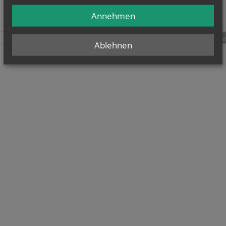
Annehmen
teilen
tweet
pin it
Ablehnen