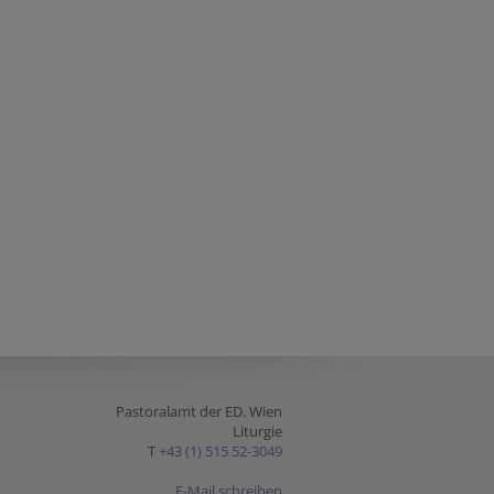
Pastoralamt der ED. Wien
Liturgie
T
+43 (1) 515 52-3049
E-Mail schreiben