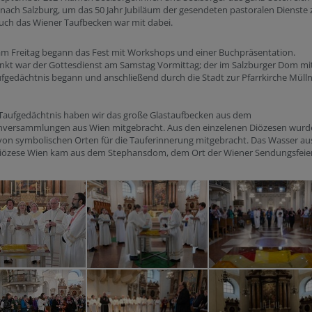
 nach Salzburg, um das 50 Jahr Jubiläum der gesendeten pastoralen Dienste 
Auch das Wiener Taufbecken war mit dabei.
am Freitag begann das Fest mit Workshops und einer Buchpräsentation.
kt war der Gottesdienst am Samstag Vormittag; der im Salzburger Dom mi
gedächtnis begann und anschließend durch die Stadt zur Pfarrkirche Müll
 Taufgedächtnis haben wir das große Glastaufbecken aus dem
nversammlungen aus Wien mitgebracht. Aus den einzelenen Diözesen wurd
von symbolischen Orten für die Tauferinnerung mitgebracht. Das Wasser au
diözese Wien kam aus dem Stephansdom, dem Ort der Wiener Sendungsfeie