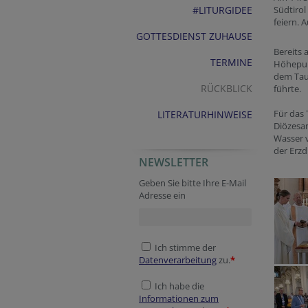
#LITURGIDEE
Südtirol
feiern. 
GOTTESDIENST ZUHAUSE
Bereits 
TERMINE
Höhepun
dem Tauf
RÜCKBLICK
führte.
Für das
LITERATURHINWEISE
Diözesa
Wasser 
der Erz
NEWSLETTER
Fax
Fax
Session ID
Homepage
Geben Sie bitte Ihre E-Mail
Adresse ein
Ich stimme der
Datenverarbeitung
zu.
*
Ich habe die
Informationen zum