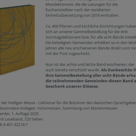
Messlektionare, die die Lesungen für die
Eucharistiefeier nach der revidierten
Einheitsübersetzung von 2016 enthalten.
Ca. 400 Pfarren und kirchliche Einrichtungen habe
sich an unserer Sammelbestellung für die drei
Sonntagslektionare bzw. für alle acht Bände beteili
Die beteiligten Gemeinden erhielten so in den letz
Jahren alle neu erschienenen Bände direkt vom Ve
mit der Post zugeschickt.
Nun ist der achte und letzte Band erschienen, der
auch bereits verschickt wurde.
Als Dankeschön f
ihre Sammelbestellung aller acht Bände erha
die teilnehmenden Gemeinden diesen Band a
Geschenk unserer Diözese.
r der Heiligen Messe - Lektionar für die Bistümer des deutschen Sprachgebie
ür besondere Anliegen. Votivmessen. Sammlung von Marienmessen
erder, 1. Auflage 2025
it Leseband, 720 Seiten
8-3-451-32218-1