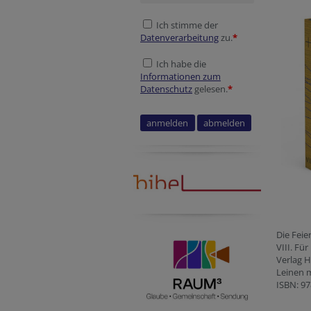
Ich stimme der
Datenverarbeitung
zu.
*
Ich habe die
Informationen zum
Datenschutz
gelesen.
*
Secondary phone
Website
Session ID
Website
Tracking ID
Die Feie
VIII. F
Verlag H
Leinen m
ISBN: 97