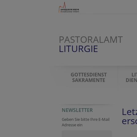
PASTORALAMT
LITURGIE
GOTTESDIENST
L
SAKRAMENTE
DIE
Let
NEWSLETTER
Website
Session ID
Website
Reference
URL
Fax
Secondary phone
ers
Geben Sie bitte Ihre E-Mail
Adresse ein