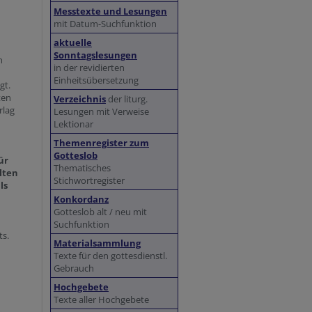
Messtexte und Lesungen
mit Datum-Suchfunktion
aktuelle
Sonntagslesungen
n
in der revidierten
Einheitsübersetzung
gt.
ten
Verzeichnis
der liturg.
rlag
Lesungen mit Verweise
Lektionar
Themenregister zum
Gotteslob
ür
Thematisches
lten
Stichwortregister
ls
Konkordanz
Gotteslob alt / neu mit
Suchfunktion
ts.
Materialsammlung
Texte für den gottesdienstl.
Gebrauch
Hochgebete
Texte aller Hochgebete