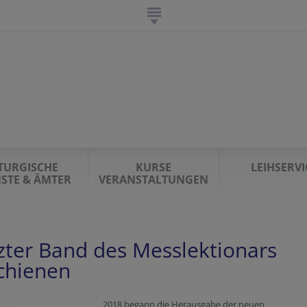
ITURGISCHE
KURSE
LEIHSERVI
NSTE & ÄMTER
VERANSTALTUNGEN
zter Band des Messlektionars
chienen
2018 begann die Herausgabe der neuen