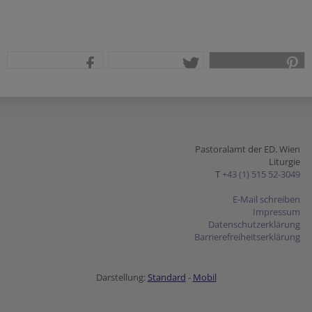
teilen
tweet
pin it
Pastoralamt der ED. Wien
Liturgie
T
+43 (1) 515 52-3049
E-Mail schreiben
Impressum
Datenschutzerklärung
Barrierefreiheitserklärung
Darstellung:
Standard
-
Mobil