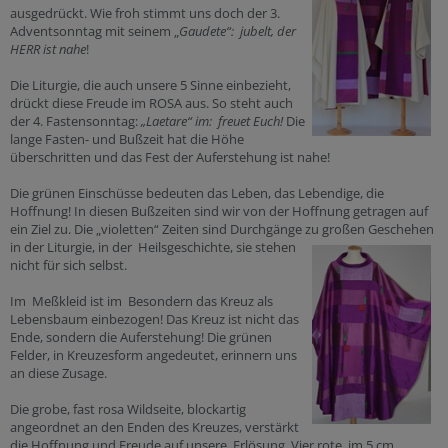
ausgedrückt. Wie froh stimmt uns doch der 3.
Adventsonntag mit seinem „
Gaudete“: jubelt, der
HERR ist nahe
!
Die Liturgie, die auch unsere 5 Sinne einbezieht,
drückt diese Freude im ROSA aus. So steht auch
der 4. Fastensonntag:
„Laetare“ im: freuet Euch!
Die
lange Fasten- und Bußzeit hat die Höhe
überschritten und das Fest der Auferstehung ist nahe!
Die grünen Einschüsse bedeuten das Leben, das Lebendige, die
Hoffnung! In diesen Bußzeiten sind wir von der Hoffnung getragen auf
ein Ziel zu. Die „violetten“ Zeiten sind Durchgänge zu großen Geschehen
in der Liturgie, in der
Heilsgeschichte, sie stehen
nicht für sich selbst.
Im Meßkleid ist im Besondern das Kreuz als
Lebensbaum einbezogen! Das Kreuz ist nicht das
Ende, sondern die Auferstehung! Die grünen
Felder, in Kreuzesform angedeutet, erinnern uns
an diese Zusage.
Die grobe, fast rosa Wildseite, blockartig
angeordnet an den Enden des Kreuzes, verstärkt
die Hoffnung und Freude auf unsere Erlösung. Vier rote, im 5 cm