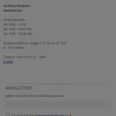
Andrea Hussein
Assistentin
Erreichbarkeit:
Mo 9:00 - 12:00
Mi. 9:00 - 16:00 Uhr
Do. 9:00 - 16:00 Uhr
Stephansplatz 6, Stiege 1, 5. Stock, Zi. 559
A - 1010 Wien
Telefon: +43/1/515 52 - 3049
E-Mail
NEWSLETTER
Company website
Verification code
Homepage
Fax
Company website
Verification code
Geben Sie bitte Ihre E-Mail Adresse ein
Ich stimme der
Datenverarbeitung
zu.
*