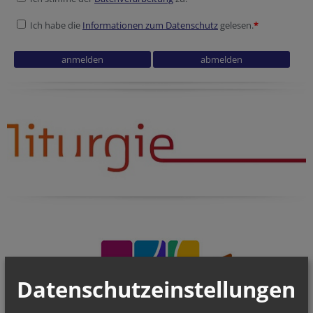
Ich habe die
Informationen zum Datenschutz
gelesen.
*
Company website
Fax
Datenschutzeinstellungen