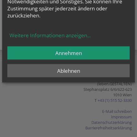
Notwendigkeiten und Sonstiges. Sie können Ihre
Zustimmung später jederzeit ändern oder
zurückziehen.
Weitere Informationen anzeigen
...
teilen
tweet
pin it
Annehmen
Ablehnen
Bildung in Beziehungen, Ehen
und Familien
(leben.GESTALTEN)
Stephansplatz 6/6/622-623
1010 Wien
T
+43 (1) 515 52-3330
E-Mail schreiben
Impressum
Datenschutzerklärung
Barrierefreiheitserklärung