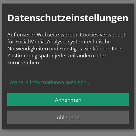
Ich stimme der
Datenverarbeitung
zu.
*
Datenschutzeinstellungen
Ich habe die
Informationen zum Datenschutz
gelesen.
*
Auf unserer Webseite werden Cookies verwendet
für Social Media, Analyse, systemtechnische
Notwendigkeiten und Sonstiges. Sie können Ihre
Zustimmung später jederzeit ändern oder
KALENDER
zurückziehen.
Fr.., 18. September 2026 18:00
Mini-Jahresstart & Dankefest Minitag
Weitere Informationen anzeigen
...
Fr.., 02. Oktober 2026 18:00
Mini(d)ra(h)t - der Abend für alle, die mehr...
Annehmen
Sa.., 03. Oktober 2026 14:00
werk.statt ministrieren I
Ablehnen