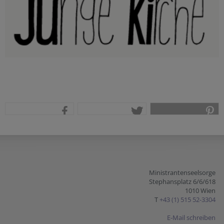
teilen
tweet
pin it
Ministrantenseelsorge
Stephansplatz 6/6/618
1010 Wien
T
+43 (1) 515 52-3304
E-Mail schreiben