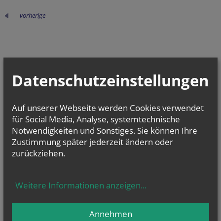
vorherige
NEWSLETTER
Tracking ID
Homepage
Fax
Secondary phone
Session ID
Security token
Reference
Datenschutzeinstellungen
Geben Sie bitte Ihre E-Mail Adresse ein
Auf unserer Webseite werden Cookies verwendet
für Social Media, Analyse, systemtechnische
Ich stimme der
Datenverarbeitung
zu.
*
Notwendigkeiten und Sonstiges. Sie können Ihre
Ich habe die
Informationen zum Datenschutz
gelesen.
*
Zustimmung später jederzeit ändern oder
zurückziehen.
Tracking ID
Security token
Security token
Homepage
Verification code
Verification code
Security token
Weitere Informationen anzeigen
...
KALENDER
Annehmen
Fr.., 18. September 2026 18:00