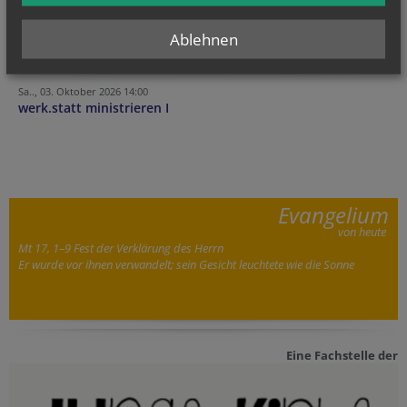
Mini-Jahresstart & Dankefest Minitag
Ablehnen
Fr.., 02. Oktober 2026 18:00
Mini(d)ra(h)t - der Abend für alle, die mehr...
Sa.., 03. Oktober 2026 14:00
werk.statt ministrieren I
Evangelium
von heute
Mt 17, 1–9 Fest der Verklärung des Herrn
Er wurde vor ihnen verwandelt; sein Gesicht leuchtete wie die Sonne
Eine Fachstelle der