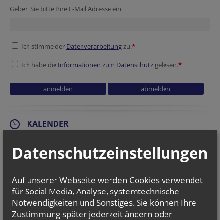
Geben Sie bitte Ihre E-Mail Adresse ein
Ich stimme der
Datenverarbeitung
zu.
*
Ich habe die
Informationen zum Datenschutz
gelesen.
*
KALENDER
Fr.., 18. September 2026 18:00
Datenschutzeinstellungen
Mini-Jahresstart & Dankefest Minitag
Fr.., 02. Oktober 2026 18:00
Mini(d)ra(h)t - der Abend für alle, die mehr...
Auf unserer Webseite werden Cookies verwendet
für Social Media, Analyse, systemtechnische
Sa.., 03. Oktober 2026 14:00
Notwendigkeiten und Sonstiges. Sie können Ihre
werk.statt ministrieren I
Zustimmung später jederzeit ändern oder