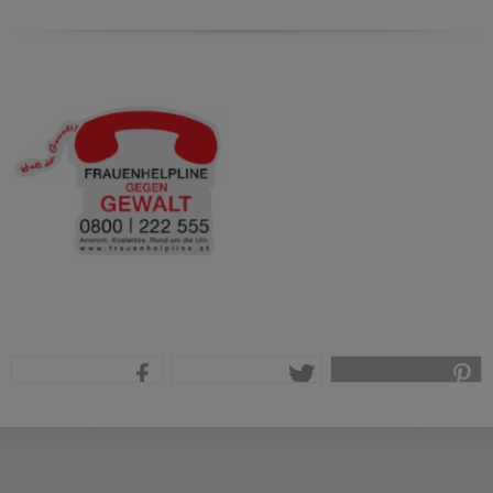
teilen
tweet
pin it