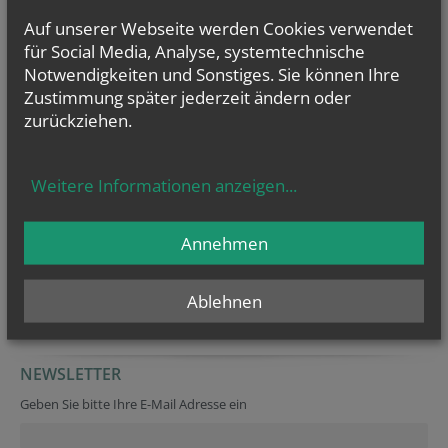
Auf unserer Webseite werden Cookies verwendet
Kontakt
für Social Media, Analyse, systemtechnische
Bei Pastoralamtsleiter Markus Beranek laufen die diözesanen Fäden
Notwendigkeiten und Sonstiges. Sie können Ihre
zum Synodalen Prozess zusammen:
synode@edw.or.at
. Die offizielle
Website der Synode:
www.synod.va
.
Zustimmung später jederzeit ändern oder
zurückziehen.
Weitere Informationen anzeigen
...
TERMINE
Annehmen
Derzeit finden keine
Termine statt.
Ablehnen
NEWSLETTER
Geben Sie bitte Ihre E-Mail Adresse ein