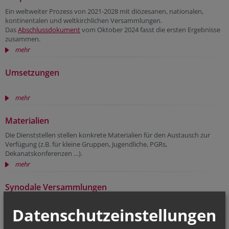
Ein weltweiter Prozess von 2021-2028 mit diözesanen, nationalen,
kontinentalen und weltkirchlichen Versammlungen.
Das
Abschlussdokument
vom Oktober 2024 fasst die ersten Ergebnisse
zusammen.
mehr
Umsetzungen
mehr
Materialien
Die Dienststellen stellen konkrete Materialien für den Austausch zur
Verfügung (z.B. für kleine Gruppen, Jugendliche, PGRs,
Dekanatskonferenzen …).
mehr
Synodale Versammlungen
Es gibt in der Diözese reiche und etablierte Erfahrungen mit synodalen
Datenschutzeinstellungen
Versammlungen: Diözesanversammlungen, Tae der Räte, Studientage, ...
mehr