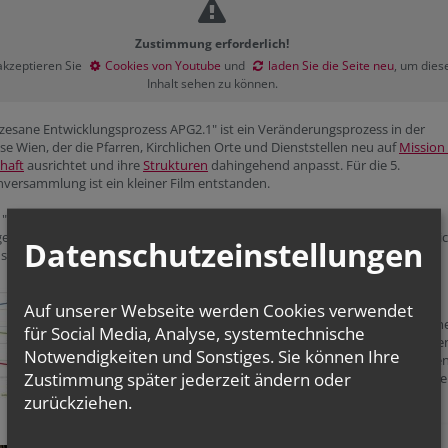
Zustimmung erforderlich!
 akzeptieren Sie
Cookies von Youtube
und
laden Sie die Seite neu
, um dies
Inhalt sehen zu können.
zesane Entwicklungsprozess APG2.1" ist ein Veränderungsprozess in der
se Wien, der die Pfarren, Kirchlichen Orte und Dienststellen neu auf
Mission
haft
ausrichtet und ihre
Strukturen
dahingehend anpasst. Für die 5.
versammlung ist ein kleiner Film entstanden.
l "APG2.1" greift die Anfänge der Mission der Kirche auf, die in der
eschichte festgehalten worden ist. Heute geht es darum, die Apostelgeschi
Datenschutzeinstellungen
schreiben.
Warum APG2.1? Grund und Anlass
Auf unserer Webseite werden Cookies verwendet
Die Sendung der Kirche, die enormen gesellschaftlich
für Social Media, Analyse, systemtechnische
Veränderungen und die Verknappung der Ressourcen
Notwendigkeiten und Sonstiges. Sie können Ihre
der Kirche erfordern eine Veränderung im christliche
Zustimmung später jederzeit ändern oder
Leben des Einzelnen und in den kirchlichen Strukture
mehr
zurückziehen.