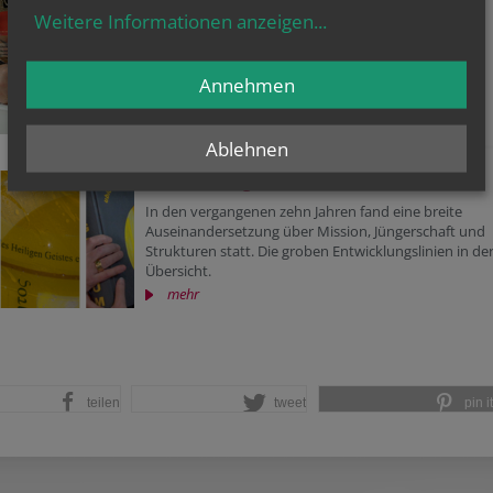
Basistexte
Weitere Informationen anzeigen
...
Grundsätzliche Texte und Aufträge zum Diözesanen
Entwicklungsprozess APG2.1 im Überblick.
mehr
Annehmen
Ablehnen
Was bisher geschah?
In den vergangenen zehn Jahren fand eine breite
Auseinandersetzung über Mission, Jüngerschaft und
Strukturen statt. Die groben Entwicklungslinien in de
Übersicht.
mehr
teilen
tweet
pin it