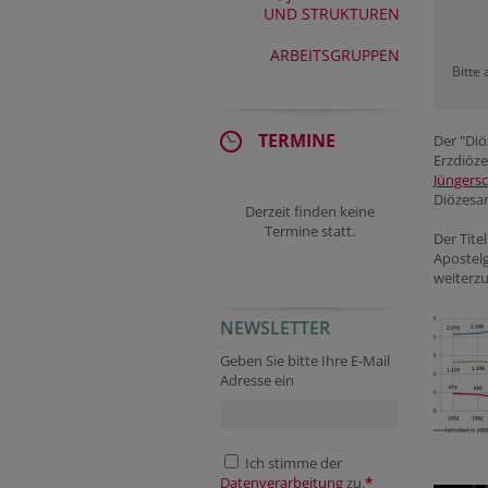
UND STRUKTUREN
ARBEITSGRUPPEN
Bitte
TERMINE
Der "Diö
Erzdiöze
Jüngersc
Diözesan
Derzeit finden keine
Termine statt.
Der Tite
Apostelg
weiterzu
NEWSLETTER
Geben Sie bitte Ihre E-Mail
Adresse ein
Ich stimme der
Datenverarbeitung
zu.
*