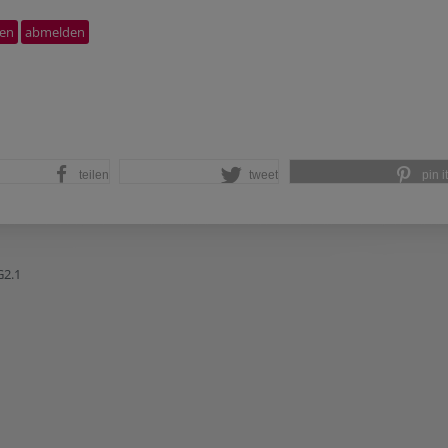
teilen
tweet
pin it
2.1