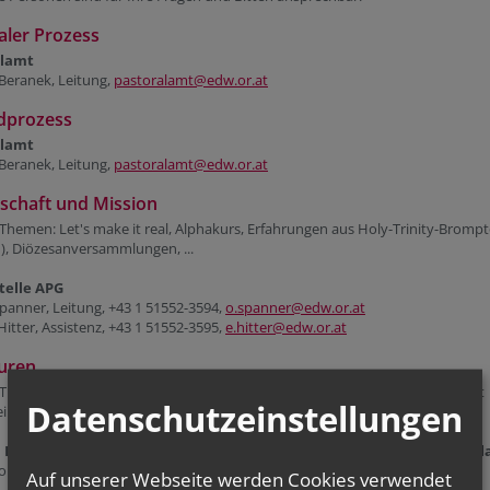
ler Prozess
alamt
Beranek, Leitung,
pastoralamt@edw.or.at
ldprozess
alamt
Beranek, Leitung,
pastoralamt@edw.or.at
schaft und Mission
Themen: Let's make it real, Alphakurs, Erfahrungen aus Holy-Trinity-Bromp
), Diözesanversammlungen, ...
telle APG
anner, Leitung, +43 1 51552-3594,
o.spanner@edw.or.at
 Hitter, Assistenz, +43 1 51552-3595,
e.hitter@edw.or.at
uren
Themen: Entwicklungsräume, Pastoralkonzept, Vitale Gemeinde, Pfarre mit
Datenschutzeinstellungen
inden, Pfarrverband, Seelsorgeraum, ...
 Pfarrgemeinderäte und Pastorale Strukturentwicklung im Pastora
obnig, Leiter, +43 1 51552-3400,
stefan.lobnig@edw.or.at
Auf unserer Webseite werden Cookies verwendet