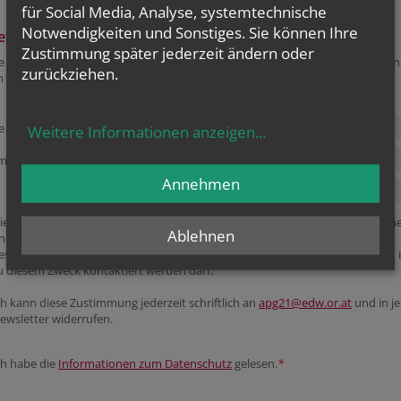
für Social Media, Analyse, systemtechnische
Notwendigkeiten und Sonstiges. Sie können Ihre
etter
Zustimmung später jederzeit ändern oder
 regelmäßig über den Diözesanprozess informiert werden wollen, bestellen
zurückziehen.
n APG-Newsletter:
e
Weitere Informationen anzeigen
...
me
Annehmen
iermit stimme ich zu, dass meine personenbezogenen Daten, nämlich Nam
Ablehnen
nd E-Mailadresse für den Newsletterversand
es Diözesanen Entwicklungsprozess APG2.1 verarbeitet werden dürfen und 
u diesem Zweck kontaktiert werden darf.
ch kann diese Zustimmung jederzeit schriftlich an
apg21@edw.or.at
und in j
ewsletter widerrufen.
ch habe die
Informationen zum Datenschutz
gelesen.
*