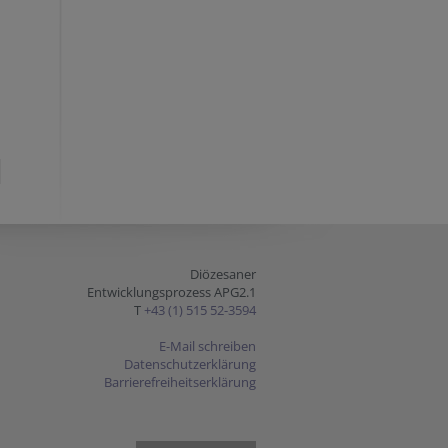
Diözesaner
Entwicklungsprozess APG2.1
T
+43 (1) 515 52-3594
E-Mail schreiben
Datenschutzerklärung
Barrierefreiheitserklärung