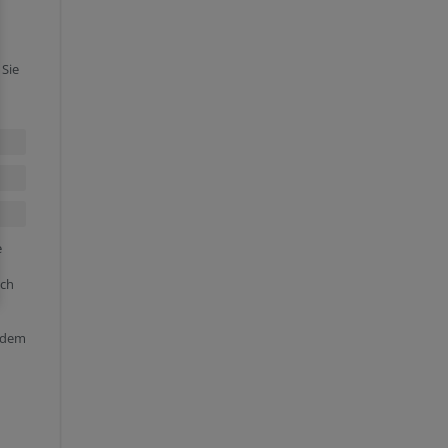
 Sie
e
ich
edem