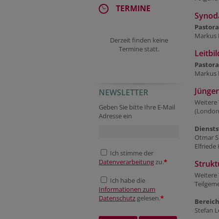
TERMINE
Synoda
Pastor
Markus 
Derzeit finden keine
Termine statt.
Leitbi
Pastor
Markus 
Jünger
NEWSLETTER
Session ID
Reference
Weitere 
Geben Sie bitte Ihre E-Mail
(London
Adresse ein
Diensts
Otmar Sp
Elfriede
Ich stimme der
Datenverarbeitung
zu.
*
Strukt
Weitere 
Ich habe die
Teilgeme
Informationen zum
Datenschutz
gelesen.
*
Bereich
Stefan L